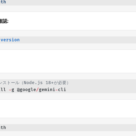
uth
認:
-version
ンストール（Node.js 18+が必要）
all 
-
g @google
/
gemini
-
cli
uth