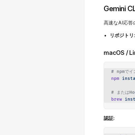
Gemini CL
高速なAI応答のた
リポジトリ
macOS / L
# npmでイ
npm
 inst
# またはH
brew
 ins
認証: