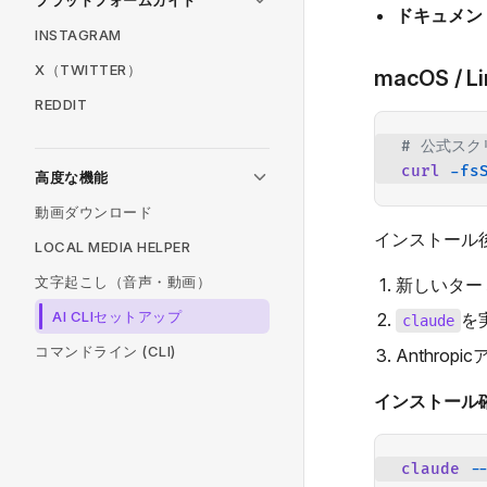
プラットフォームガイド
ドキュメン
INSTAGRAM
X（TWITTER）
macOS / L
REDDIT
# 公式ス
curl
 -fs
高度な機能
動画ダウンロード
インストール後
LOCAL MEDIA HELPER
文字起こし（音声・動画）
新しいター
AI CLIセットアップ
を
claude
コマンドライン (CLI)
Anthro
インストール確
claude
 -