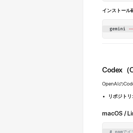
インストール確
gemini 
-
Codex（
OpenAIの
リポジトリ
macOS / L
# npmでイ