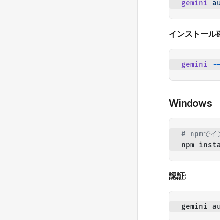
gemini
 a
インストール確
gemini
 -
Windows
# npmでイ
npm inst
認証:
gemini a