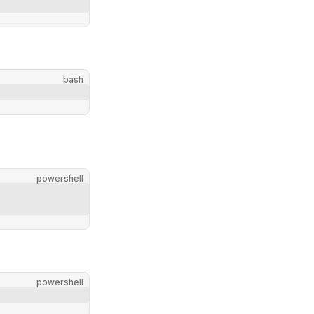
bash
powershell
powershell