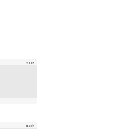
bash
bash