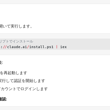
llを開いて実行します。
クリプトでインストール
s:
//
claude.ai
/
install.ps1 
|
 iex
:
ellを再起動します
実行して認証を開始します
picアカウントでログインします
認: