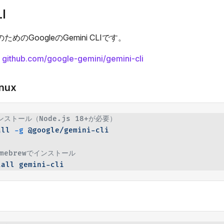
I
めのGoogleのGemini CLIです。
:
github.com/google-gemini/gemini-cli
inux
ンストール（Node.js 18+が必要）
all
 -g
 @google/gemini-cli
omebrewでインストール
tall
 gemini-cli