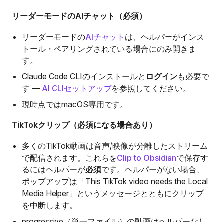
リーダーモードのAIチャット（必須）
リーダーモードの
AIチャット
は、ヘルパーがインス
トール・ペアリングされている場合にのみ開きま
す。
Claude Code CLIのインストールと
ログイン
も必要で
す —
AI CLIセットアップ
を参照してください。
現時点ではmacOS専用です。
TikTokクリップ（必須になる場合あり）
多くのTikTok動画は音声/映像が分離したストリーム
で配信されます。これらを
Clip to Obsidian
で保存す
るにはヘルパーが
必須
です。ヘルパーがない場合、
ポップアップは「This TikTok video needs the Local
Media Helper」というメッセージとともにクリップ
を中断します。
progressive（単一ファイル）の動画はヘルパーなし