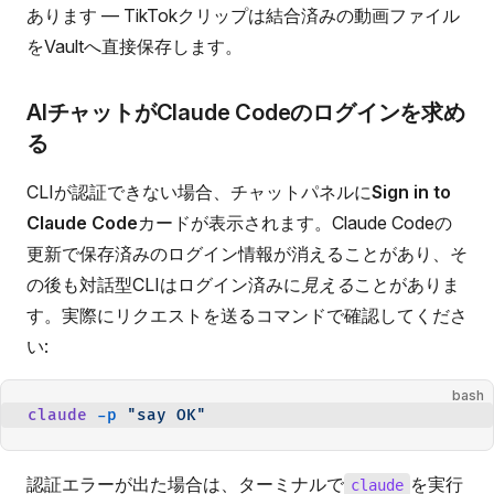
あります — TikTokクリップは結合済みの動画ファイル
をVaultへ直接保存します。
AIチャットがClaude Codeのログインを求め
る
CLIが認証できない場合、チャットパネルに
Sign in to
Claude Code
カードが表示されます。Claude Codeの
更新で保存済みのログイン情報が消えることがあり、そ
の後も対話型CLIはログイン済みに
見える
ことがありま
す。実際にリクエストを送るコマンドで確認してくださ
い:
bash
claude
 -p
 "say OK"
認証エラーが出た場合は、ターミナルで
を実行
claude