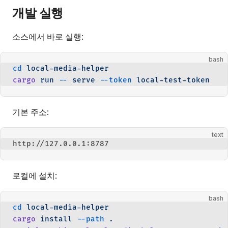
개발 실행
소스에서 바로 실행:
bash
cd
 local-media-helper
cargo
 run
 --
 serve
 --token
 local-test-token
기본 주소:
text
http://127.0.0.1:8787
로컬에 설치:
bash
cd
 local-media-helper
cargo
 install
 --path
 .