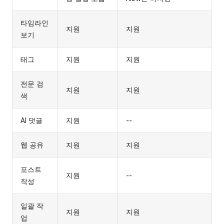
타임라인
지원
지원
보기
태그
지원
지원
전문 검
지원
지원
색
AI 댓글
지원
--
웹 공유
지원
지원
포스트
지원
--
작성
일괄 작
지원
지원
업